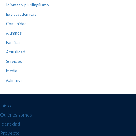
Idiomas y plurilingüismo
Extraacadémicas
Comunidad
Alumnos
Familias
Actualidad
Servicios
Media
Admisión
Inicio
Quiénes somos
Identidad
Proyecto