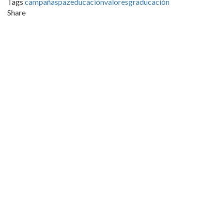
Tags
campañas
paz
educación
valores
graducación
Share
Nuestro colegio
Claret Larraona es un colegio cristiano concertado y mixto
comprometido con la educación integral de los alumnos, en
estrecha vinculación con las familias.
Enlaces de interés