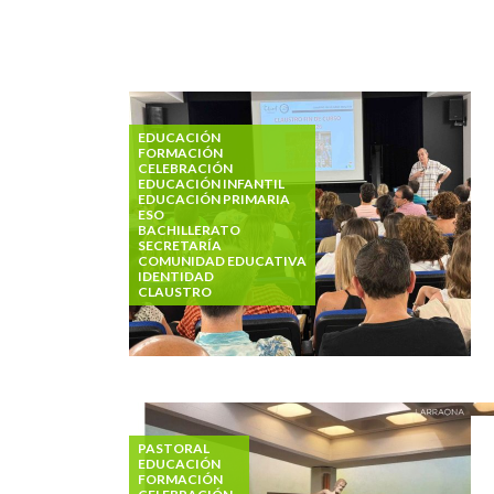
EDUCACIÓN
FORMACIÓN
CELEBRACIÓN
EDUCACIÓN INFANTIL
EDUCACIÓN PRIMARIA
ESO
BACHILLERATO
SECRETARÍA
COMUNIDAD EDUCATIVA
IDENTIDAD
CLAUSTRO
PASTORAL
EDUCACIÓN
FORMACIÓN