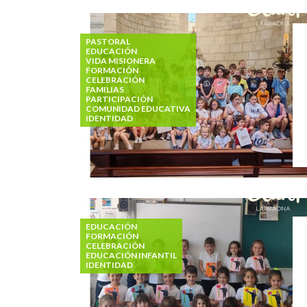
PASTORAL
EDUCACIÓN
VIDA MISIONERA
FORMACIÓN
CELEBRACIÓN
FAMILIAS
PARTICIPACIÓN
COMUNIDAD EDUCATIVA
IDENTIDAD
EDUCACIÓN
FORMACIÓN
CELEBRACIÓN
EDUCACIÓN INFANTIL
IDENTIDAD