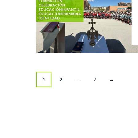
FORMACIÓN
CELEBRACIÓN
EDUCACIÓN INFANTIL
EDUCACIÓN PRIMARIA
IDENTIDAD
Posts
1
2
…
7
→
navigation