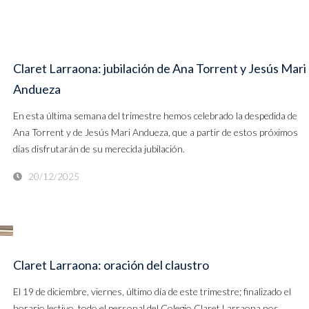
Claret Larraona: jubilación de Ana Torrent y Jesús Mari
Andueza
En esta última semana del trimestre hemos celebrado la despedida de
Ana Torrent y de Jesús Mari Andueza, que a partir de estos próximos
días disfrutarán de su merecida jubilación.
20/12/2025
Claret Larraona: oración del claustro
El 19 de diciembre, viernes, último día de este trimestre; finalizado el
horario lectivo, todo el personal del Colegio Claret Larraona nos