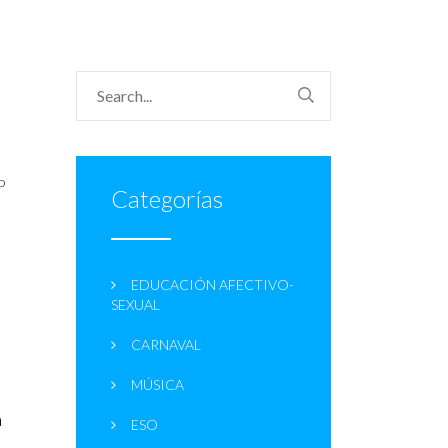
do
Categorías
o
EDUCACIÓN AFECTIVO-
SEXUAL
CARNAVAL
MÚSICA
a
ESO