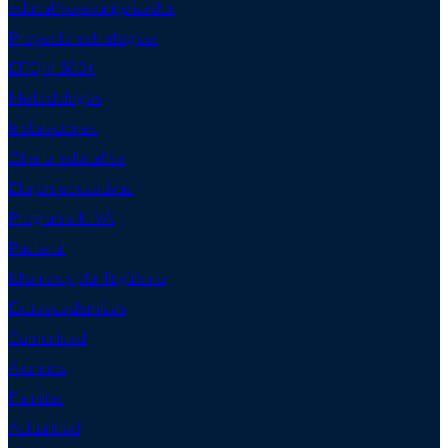
educativo-evangelizador
Proyecto estratégico:
EFQM 500+
Metodologías
Instalaciones
Oferta educativa
Etapas educativas
Programa KIVA
Pastoral
Idiomas y plurilingüismo
Extraacadémicas
Comunidad
Alumnos
Familias
Actualidad