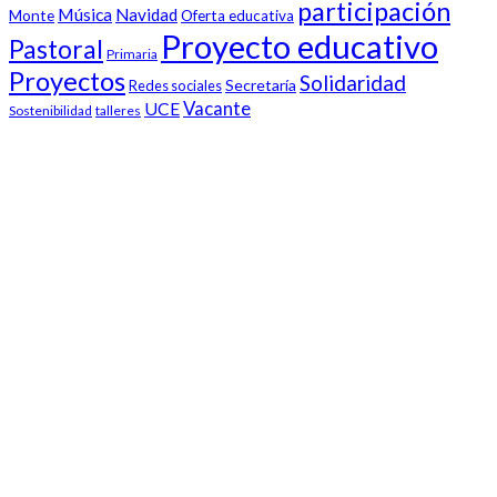
participación
Música
Navidad
Monte
Oferta educativa
Proyecto educativo
Pastoral
Primaria
Proyectos
Solidaridad
Secretaría
Redes sociales
Vacante
UCE
Sostenibilidad
talleres
Nuestro colegio
Claret Larraona es un colegio cristiano concertado y mixto
comprometido con la educación integral de los alumnos, en
estrecha vinculación con las familias.
Enlaces de interés
Blog de Infantil