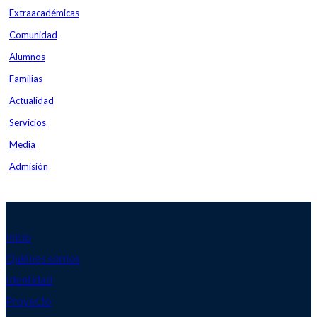
Extraacadémicas
Comunidad
Alumnos
Familias
Actualidad
Servicios
Media
Admisión
Inicio
Quiénes somos
Identidad
Proyecto