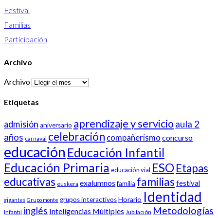
Festival
Familias
Participación
Archivo
Archivo
Etiquetas
aprendizaje y servicio
aula 2
admisión
aniversario
celebración
años
compañerismo
concurso
carnaval
educación
Educación Infantil
Educación Primaria
ESO
Etapas
educación vial
familias
educativas
exalumnos
festival
familia
euskera
Identidad
Horario
grupos interactivos
gigantes
Grupo monte
inglés
Metodologías
Inteligencias Múltiples
Infantil
Jubilación