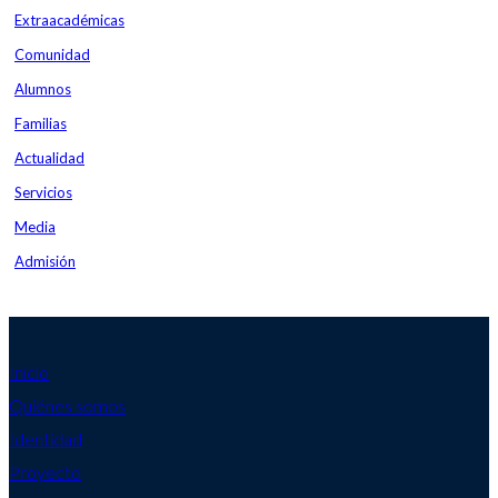
Extraacadémicas
Comunidad
Alumnos
Familias
Actualidad
Servicios
Media
Admisión
Inicio
Quiénes somos
Identidad
Proyecto