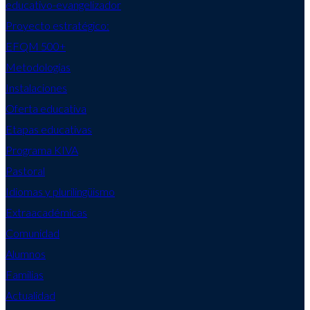
educativo-evangelizador
Proyecto estratégico:
EFQM 500+
Metodologías
Instalaciones
Oferta educativa
Etapas educativas
Programa KIVA
Pastoral
Idiomas y plurilingüismo
Extraacadémicas
Comunidad
Alumnos
Familias
Actualidad