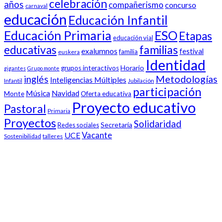
celebración
años
compañerismo
concurso
carnaval
educación
Educación Infantil
Educación Primaria
ESO
Etapas
educación vial
familias
educativas
exalumnos
festival
familia
euskera
Identidad
Horario
grupos interactivos
gigantes
Grupo monte
inglés
Metodologías
Inteligencias Múltiples
Infantil
Jubilación
participación
Música
Navidad
Monte
Oferta educativa
Proyecto educativo
Pastoral
Primaria
Proyectos
Solidaridad
Secretaría
Redes sociales
Vacante
UCE
Sostenibilidad
talleres
Nuestro colegio