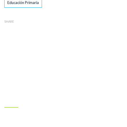
Educación Primaria
SHARE
Nuestro colegio
Claret Larraona es un colegio cristiano concertado y mixto
comprometido con la educación integral de los alumnos, en