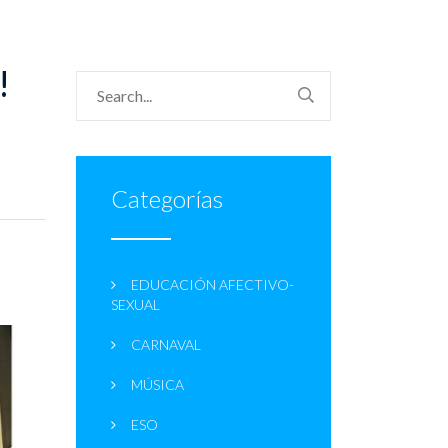
!
Categorías
EDUCACIÓN AFECTIVO-
SEXUAL
CARNAVAL
MÚSICA
ESO