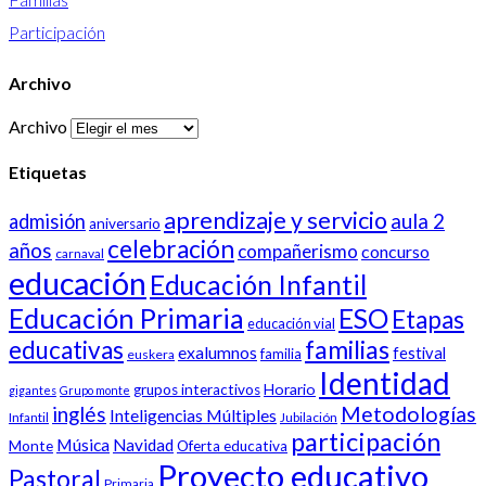
Participación
Archivo
Archivo
Etiquetas
aprendizaje y servicio
aula 2
admisión
aniversario
celebración
años
compañerismo
concurso
carnaval
educación
Educación Infantil
Educación Primaria
ESO
Etapas
educación vial
familias
educativas
exalumnos
festival
familia
euskera
Identidad
Horario
grupos interactivos
gigantes
Grupo monte
inglés
Metodologías
Inteligencias Múltiples
Infantil
Jubilación
participación
Música
Navidad
Monte
Oferta educativa
Proyecto educativo
Pastoral
Primaria