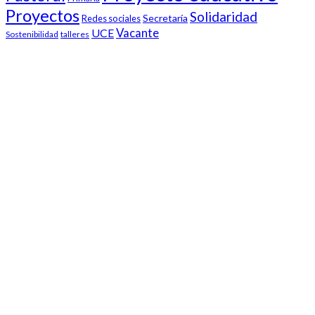
Proyectos
Solidaridad
Secretaría
Redes sociales
Vacante
UCE
Sostenibilidad
talleres
Nuestro colegio
Claret Larraona es un colegio cristiano concertado y mixto
comprometido con la educación integral de los alumnos, en
estrecha vinculación con las familias.
Enlaces de interés
Blog de Infantil
Blog de Primaria
Club deportivo