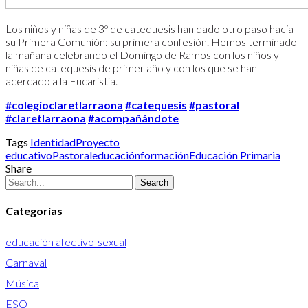
Los niños y niñas de 3º de catequesis han dado otro paso hacia
su Primera Comunión: su primera confesión. Hemos terminado
la mañana celebrando el Domingo de Ramos con los niños y
niñas de catequesis de primer año y con los que se han
acercado a la Eucaristía.
#colegioclaretlarraona
#catequesis
#pastoral
#claretlarraona
#acompañándote
Tags
Identidad
Proyecto
educativo
Pastoral
educación
formación
Educación Primaria
Share
Search
Categorías
educación afectivo-sexual
Carnaval
Música
ESO