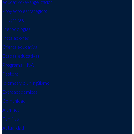
educativo-evangelizador
Proyecto estratégico:
EFQM 500+
Metodologías
Instalaciones
Oferta educativa
Etapas educativas
Programa KIVA
Pastoral
Idiomas y plurilingüismo
Extraacadémicas
Comunidad
Alumnos
Familias
Actualidad