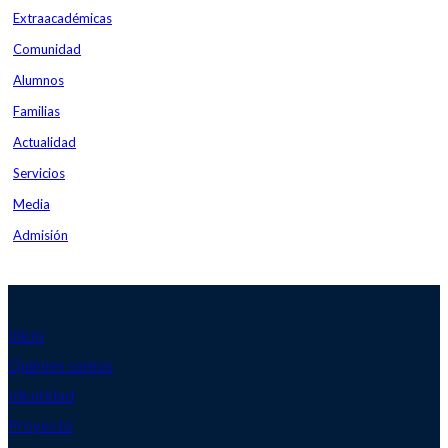
Extraacadémicas
Comunidad
Alumnos
Familias
Actualidad
Servicios
Media
Admisión
Inicio
Quiénes somos
Identidad
Proyecto