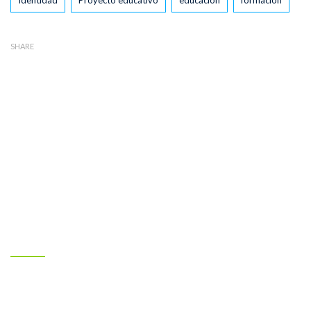
Identidad
Proyecto educativo
educación
formación
SHARE
Nuestro colegio
Claret Larraona es un colegio cristiano concertado y mixto
comprometido con la educación integral de los alumnos, en