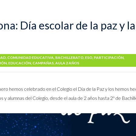
na: Día escolar de la paz y l
DAD
,
COMUNIDAD EDUCATIVA
,
BACHILLERATO
,
ESO
,
PARTICIPACIÓN
,
IÓN
,
EDUCACIÓN
,
CAMPAÑAS
,
AULA 2 AÑOS
, el 30 de enero hemos celebrado en el Colegio el Día de la Paz y los hemos h
 y alumnas del Colegio, desde el aula de 2 años hasta 2º de Bachill