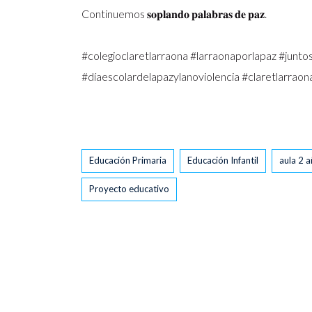
Continuemos 𝐬𝐨𝐩𝐥𝐚𝐧𝐝𝐨 𝐩𝐚𝐥𝐚𝐛𝐫𝐚𝐬 𝐝𝐞 𝐩𝐚𝐳.
#colegioclaretlarraona #larraonaporlapaz #jun
#díaescolardelapazylanoviolencia #claretlarrao
Tags
Educación Primaria
Educación Infantil
aula 2 
Proyecto educativo