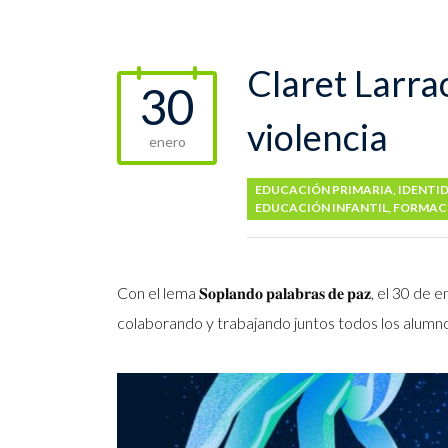
Claret Larrao
30
violencia
enero
EDUCACIÓN PRIMARIA
,
IDENTI
EDUCACIÓN INFANTIL
,
FORMAC
Con el lema 𝐒𝐨𝐩𝐥𝐚𝐧𝐝𝐨 𝐩𝐚𝐥𝐚𝐛𝐫𝐚𝐬 𝐝𝐞 𝐩𝐚𝐳
colaborando y trabajando juntos todos los alumnos