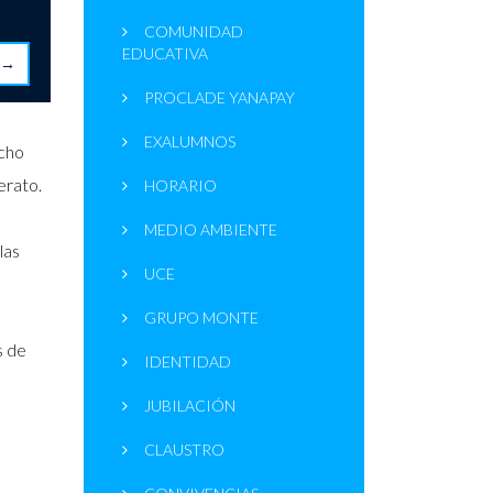
COMUNIDAD
EDUCATIVA
→
PROCLADE YANAPAY
EXALUMNOS
echo
erato.
HORARIO
MEDIO AMBIENTE
 las
UCE
GRUPO MONTE
s de
IDENTIDAD
JUBILACIÓN
CLAUSTRO