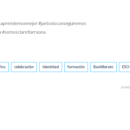
tosaprendemosmejor #juntosloconseguiremos
na #somosclaretlarraona
años
celebración
Identidad
formación
Bachillerato
ESO
SHAR