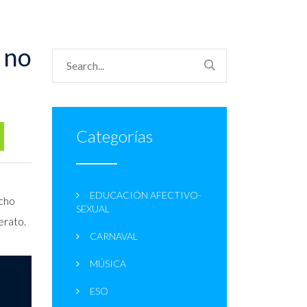
a no
Categorías
EDUCACIÓN AFECTIVO-
echo
SEXUAL
erato.
CARNAVAL
MÚSICA
ESO