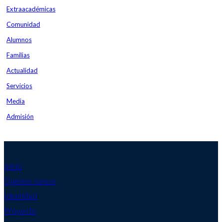
Extraacadémicas
Comunidad
Alumnos
Familias
Actualidad
Servicios
Media
Admisión
Inicio
Quiénes somos
Identidad
Proyecto