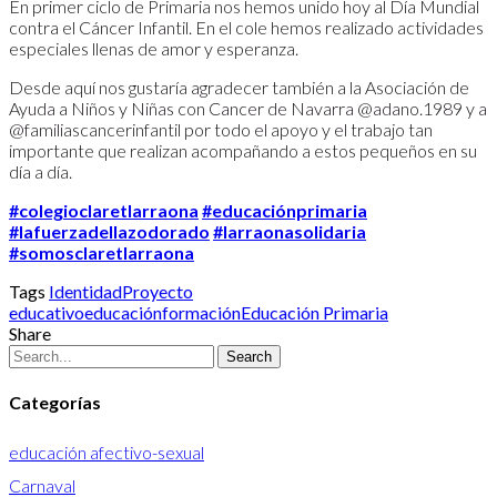
En primer ciclo de Primaria nos hemos unido hoy al Día Mundial
contra el Cáncer Infantil. En el cole hemos realizado actividades
especiales llenas de amor y esperanza.
Desde aquí nos gustaría agradecer también a la Asociación de
Ayuda a Niños y Niñas con Cancer de Navarra @adano.1989 y a
@familiascancerinfantil por todo el apoyo y el trabajo tan
importante que realizan acompañando a estos pequeños en su
día a día.
#colegioclaretlarraona
#educaciónprimaria
#lafuerzadellazodorado
#larraonasolidaria
#somosclaretlarraona
Tags
Identidad
Proyecto
educativo
educación
formación
Educación Primaria
Share
Search
Categorías
educación afectivo-sexual
Carnaval