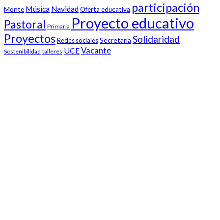
participación
Música
Navidad
Monte
Oferta educativa
Proyecto educativo
Pastoral
Primaria
Proyectos
Solidaridad
Secretaría
Redes sociales
Vacante
UCE
Sostenibilidad
talleres
Nuestro colegio
Claret Larraona es un colegio cristiano concertado y mixto
comprometido con la educación integral de los alumnos, en
estrecha vinculación con las familias.
Enlaces de interés
Blog de Infantil