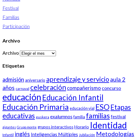
Festival
Familias
Participación
Archivo
Archivo
Etiquetas
aprendizaje y servicio
aula 2
admisión
aniversario
celebración
años
compañerismo
concurso
carnaval
educación
Educación Infantil
Educación Primaria
ESO
Etapas
educación vial
familias
educativas
exalumnos
festival
familia
euskera
Identidad
Horario
grupos interactivos
gigantes
Grupo monte
inglés
Metodologías
Inteligencias Múltiples
Infantil
Jubilación