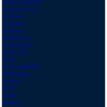
educativo-evangelizador
Proyecto estratégico:
EFQM 500+
Metodologías
Instalaciones
Oferta educativa
Etapas educativas
Programa KIVA
Pastoral
Idiomas y plurilingüismo
Extraacadémicas
Comunidad
Alumnos
Familias
Actualidad