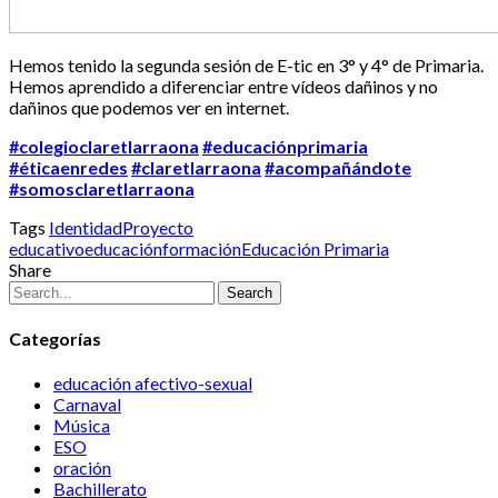
Hemos tenido la segunda sesión de E-tic en 3° y 4° de Primaria.
Hemos aprendido a diferenciar entre vídeos dañinos y no
dañinos que podemos ver en internet.
#colegioclaretlarraona
#educaciónprimaria
#éticaenredes
#claretlarraona
#acompañándote
#somosclaretlarraona
Tags
Identidad
Proyecto
educativo
educación
formación
Educación Primaria
Share
Search
Categorías
educación afectivo-sexual
Carnaval
Música
ESO
oración
Bachillerato