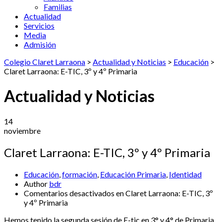
Familias
Actualidad
Servicios
Media
Admisión
Colegio Claret Larraona
>
Actualidad y Noticias
>
Educación
>
Claret Larraona: E-TIC, 3º y 4º Primaria
Actualidad y Noticias
14
noviembre
Claret Larraona: E-TIC, 3º y 4º Primaria
Educación
,
formación
,
Educación Primaria
,
Identidad
Author
bdr
Comentarios desactivados
en Claret Larraona: E-TIC, 3º
y 4º Primaria
Hemos tenido la segunda sesión de E-tic en 3° y 4° de Primaria.