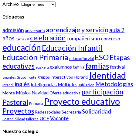
Archivo
Etiquetas
aprendizaje y servicio
aula 2
admisión
aniversario
celebración
años
compañerismo
concurso
carnaval
educación
Educación Infantil
Educación Primaria
ESO
Etapas
educación vial
familias
educativas
exalumnos
festival
familia
euskera
Identidad
Horario
grupos interactivos
gigantes
Grupo monte
inglés
Metodologías
Inteligencias Múltiples
Infantil
Jubilación
participación
Música
Navidad
Monte
Oferta educativa
Proyecto educativo
Pastoral
Primaria
Proyectos
Solidaridad
Secretaría
Redes sociales
Vacante
UCE
Sostenibilidad
talleres
Nuestro colegio