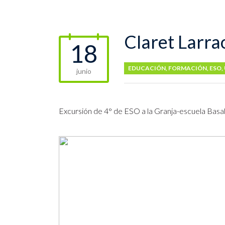
Claret Larra
18
EDUCACIÓN
,
FORMACIÓN
,
ESO
,
junio
Excursión de 4° de ESO a la Granja-escuela Basab