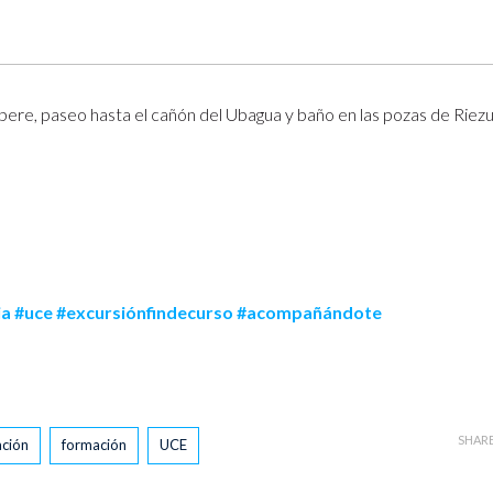
ere, paseo hasta el cañón del Ubagua y baño en las pozas de Riezu
ia
#uce
#excursiónfindecurso
#acompañándote
SHAR
ción
formación
UCE