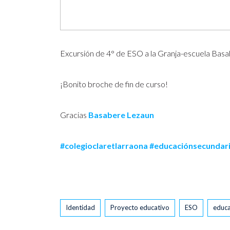
Excursión de 4° de ESO a la Granja-escuela Basab
¡Bonito broche de fin de curso!
Gracias
Basabere Lezaun
#colegioclaretlarraona
#educaciónsecundar
Tags
Identidad
Proyecto educativo
ESO
educa