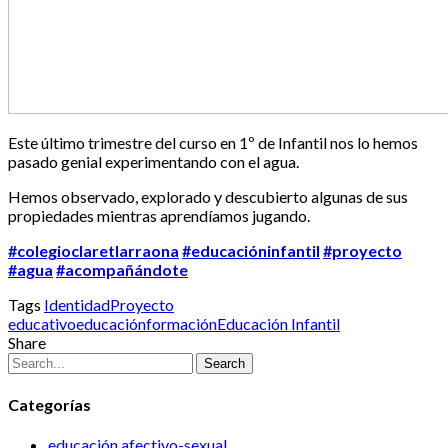
Este último trimestre del curso en 1º de Infantil nos lo hemos
pasado genial experimentando con el agua.
Hemos observado, explorado y descubierto algunas de sus
propiedades mientras aprendíamos jugando.
#colegioclaretlarraona
#educacióninfantil
#proyecto
#agua
#acompañándote
Tags
Identidad
Proyecto
educativo
educación
formación
Educación Infantil
Share
Search
Categorías
educación afectivo-sexual