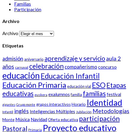
Familias
Participación
Archivo
Archivo
Etiquetas
aprendizaje y servicio
aula 2
admisión
aniversario
celebración
años
compañerismo
concurso
carnaval
educación
Educación Infantil
Educación Primaria
ESO
Etapas
educación vial
familias
educativas
exalumnos
festival
familia
euskera
Identidad
Horario
grupos interactivos
gigantes
Grupo monte
inglés
Metodologías
Inteligencias Múltiples
Infantil
Jubilación
participación
Música
Navidad
Monte
Oferta educativa
Proyecto educativo
Pastoral
Primaria