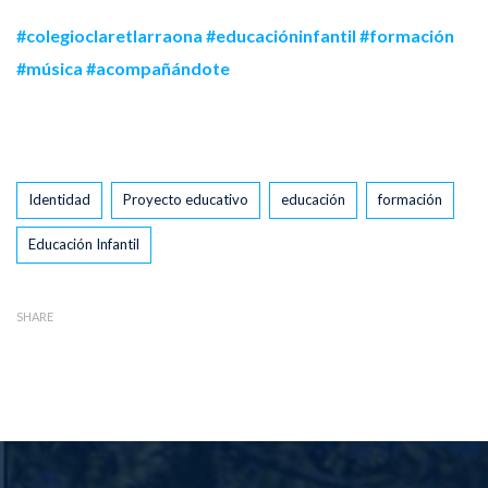
#colegioclaretlarraona
#educacióninfantil
#formación
#música
#acompañándote
Tags
Identidad
Proyecto educativo
educación
formación
Educación Infantil
SHARE