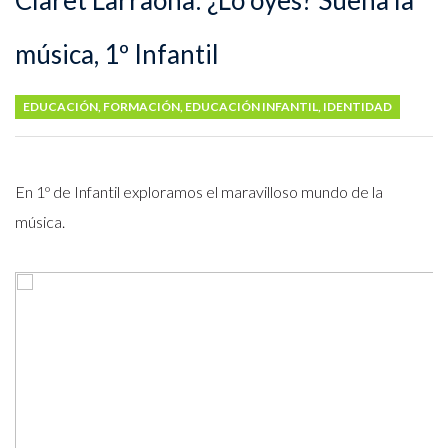
Claret Larraona: ¿Lo oyes? Suena la
música, 1º Infantil
EDUCACIÓN
,
FORMACIÓN
,
EDUCACIÓN INFANTIL
,
IDENTIDAD
En 1º de Infantil exploramos el maravilloso mundo de la
música.