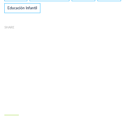
Educación Infantil
SHARE
Nuestro colegio
Claret Larraona es un colegio cristiano concertado y mixto