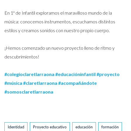
En 1º de Infantil exploramos el maravilloso mundo de la
música: conocemos instrumentos, escuchamos distintos
estilos y creamos sonidos con nuestro propio cuerpo.
¡Hemos comenzado un nuevo proyecto lleno de ritmo y
descubrimientos!
#colegioclaretlarraona
#educacióninfantil
#proyecto
#música
#claretlarraona
#acompañándote
#somosclaretlarraona
Tags
Identidad
Proyecto educativo
educación
formación