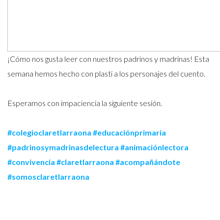
¡Cómo nos gusta leer con nuestros padrinos y madrinas! Esta
semana hemos hecho con plasti a los personajes del cuento.
Esperamos con impaciencia la siguiente sesión.
#colegioclaretlarraona
#educaciónprimaria
#padrinosymadrinasdelectura
#animaciónlectora
#convivencia
#claretlarraona
#acompañándote
#somosclaretlarraona