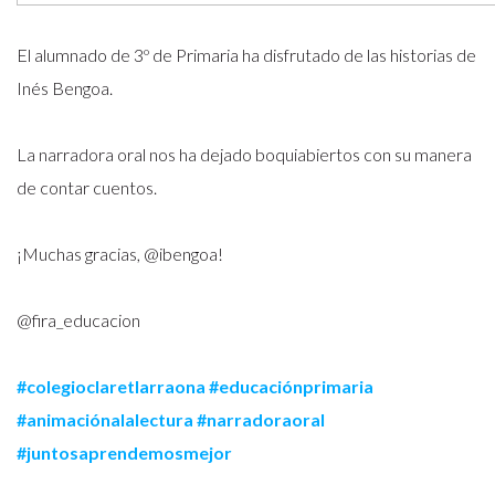
El alumnado de 3º de Primaria ha disfrutado de las historias de
Inés Bengoa.
La narradora oral nos ha dejado boquiabiertos con su manera
de contar cuentos.
¡Muchas gracias, @ibengoa!
@fira_educacion
#colegioclaretlarraona
#educaciónprimaria
#animaciónalalectura
#narradoraoral
#juntosaprendemosmejor