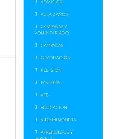
ADMISIÓN
AULA 2 AÑOS
CAMPAÑAS Y
VOLUNTARIADO
CAMPAÑAS
GRADUACIÓN
RELIGIÓN
PASTORAL
APS
EDUCACIÓN
VIDA MISIONERA
APRENDIZAJE Y
SERVICIO