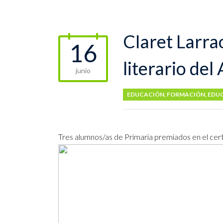
Claret Larra
16
literario de
junio
EDUCACIÓN
,
FORMACIÓN
,
EDUC
Tres alumnos/as de Primaria premiados en el cer