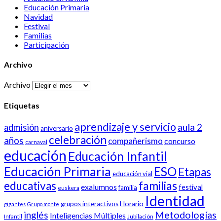
Educación Primaria
Navidad
Festival
Familias
Participación
Archivo
Archivo
Etiquetas
aprendizaje y servicio
aula 2
admisión
aniversario
celebración
años
compañerismo
concurso
carnaval
educación
Educación Infantil
Educación Primaria
ESO
Etapas
educación vial
familias
educativas
exalumnos
festival
familia
euskera
Identidad
Horario
grupos interactivos
gigantes
Grupo monte
inglés
Metodologías
Inteligencias Múltiples
Infantil
Jubilación