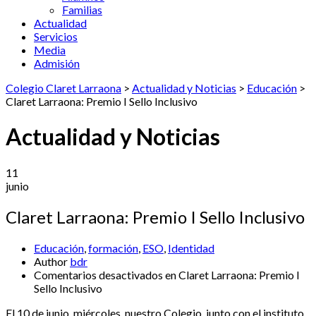
Familias
Actualidad
Servicios
Media
Admisión
Colegio Claret Larraona
>
Actualidad y Noticias
>
Educación
>
Claret Larraona: Premio I Sello Inclusivo
Actualidad y Noticias
11
junio
Claret Larraona: Premio I Sello Inclusivo
Educación
,
formación
,
ESO
,
Identidad
Author
bdr
Comentarios desactivados
en Claret Larraona: Premio I
Sello Inclusivo
El 10 de junio, miércoles, nuestro Colegio, junto con el instituto