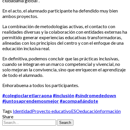
ciudadanía global”.
En el acto, el alumnado participante ha defendido muy bien
ambos proyectos.
La combinación de metodologías activas, el contacto con
realidades diversas y la colaboración con entidades externas ha
permitido generar experiencias educativas transformadoras,
alineadas con los principios del centro y con el enfoque de una
educación inclusiva real.
En definitiva, podemos concluir que las prácticas inclusivas,
cuando se integran en un marco competencial y vivencial, no
solo mejoran la convivencia, sino que enriquecen el aprendizaje
de todo el alumnado.
Enhorabuena a todos los participantes.
#colegioclaretlarraona
#inclusión
#síndromededown
#juntosaprendemosmejor
#acompañándote
Tags
Identidad
Proyecto educativo
ESO
educación
formación
Share
Search