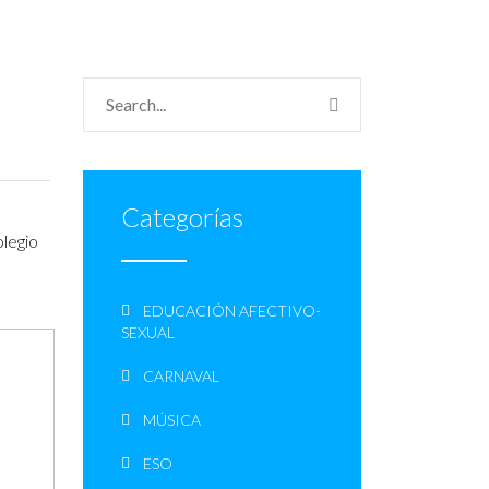
Categorías
olegio
EDUCACIÓN AFECTIVO-
SEXUAL
CARNAVAL
MÚSICA
ESO