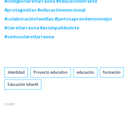
#colegioclaretlarraona
#educacióninfantil
#protagonitas
#educaciónemocional
#colaboraciónfamilias
#juntosaprendemosmejor
#claretlarraona
#acompañándote
#somosclaretlarraona
Tags
Identidad
Proyecto educativo
educación
formación
Educación Infantil
SHARE