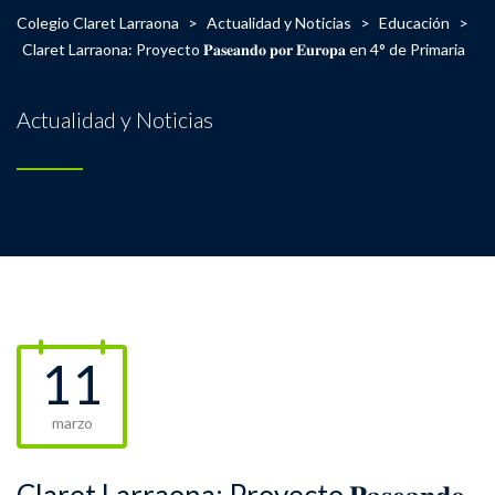
Colegio Claret Larraona
>
Actualidad y Noticias
>
Educación
>
Claret Larraona: Proyecto 𝐏𝐚𝐬𝐞𝐚𝐧𝐝𝐨 𝐩𝐨𝐫 𝐄𝐮𝐫𝐨𝐩𝐚 en 4° de Primaria
Actualidad y Noticias
11
marzo