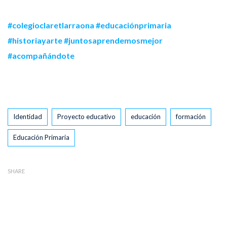
#colegioclaretlarraona
#educaciónprimaria
#historiayarte
#juntosaprendemosmejor
#acompañándote
Tags
Identidad
Proyecto educativo
educación
formación
Educación Primaria
SHARE