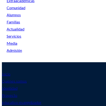
Extraacadémicas
Comunidad
Alumnos
Familias
Actualidad
Servicios
Media
Admisión
Inicio
Quiénes somos
Identidad
Proyecto
educativo-evangelizador