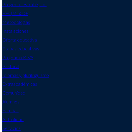
Proyecto estratégico:
EFQM 500+
Metodologías
Instalaciones
Oferta educativa
Etapas educativas
Programa KIVA
Pastoral
Idiomas y plurilingüismo
Extraacadémicas
Comunidad
Alumnos
Familias
Actualidad
Servicios